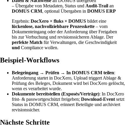
Daten & Nachweise
an DOMUS übergeben
– Übergabe von Metadaten, Status und
Audit-Trail
an
DOMUS CRM
, optional Übergaben in
DOMUS ERP
Ergebnis:
DocXero × fluks × DOMUS
bildet eine
lückenlose, nachvollziehbare Prozesskette
– vom
Dokumenteingang oder der Anforderung über Freigaben
bis zur Verbuchung und revisionssicheren Ablage. Der
perfekte Match
für Verwaltungen, die Geschwindigkeit
und
Compliance wollen.
Beispiel-Workflows
Belegeingang → Prüfen → In DOMUS CRM teilen
:
Anforderung startet in DocXero, Upload triggert Ablage &
Prüfung des Beleges, Dokument wird bei DocXero gelöscht,
wenn es verarbeitet wurde.
Dokumente bereitstellen (Exposés/Verträge)
: In DocXero
frist- & passwortgeschützt freigeben;
Download-Event
setzt
Status in DOMUS CRM, erinnert Beteiligte und archiviert
revisionssicher.
Nächste Schritte