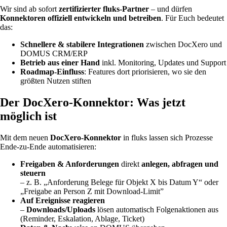
Wir sind ab sofort
zertifizierter fluks-Partner
– und dürfen
Konnektoren offiziell entwickeln und betreiben
. Für Euch bedeutet
das:
Schnellere & stabilere Integrationen
zwischen DocXero und
DOMUS CRM/ERP
Betrieb aus einer Hand
inkl. Monitoring, Updates und Support
Roadmap-Einfluss
: Features dort priorisieren, wo sie den
größten Nutzen stiften
Der DocXero-Konnektor: Was jetzt
möglich ist
Mit dem neuen
DocXero-Konnektor
in fluks lassen sich Prozesse
Ende-zu-Ende automatisieren:
Freigaben & Anforderungen
direkt
anlegen, abfragen und
steuern
– z. B. „Anforderung Belege für Objekt X bis Datum Y“ oder
„Freigabe an Person Z mit Download-Limit”
Auf Ereignisse reagieren
–
Downloads/Uploads
lösen automatisch Folgenaktionen aus
(Reminder, Eskalation, Ablage, Ticket)